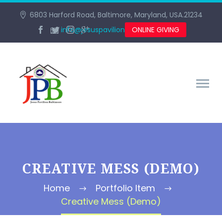
6803 Harford Road, Baltimore, Maryland, USA.21234
info@jesuspavilionbaltimore.org
ONLINE GIVING
CREATIVE MESS (DEMO)
Home
Portfolio Item
Creative Mess (Demo)