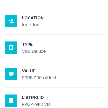
LOCATION

location
TYPE

Villa Deluxe
VALUE

$995,000 all incl.
LISTING ID

PROP-9113 VD