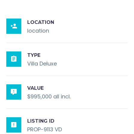
LOCATION

location
TYPE

Villa Deluxe
VALUE

$995,000 all incl.
LISTING ID

PROP-9113 VD