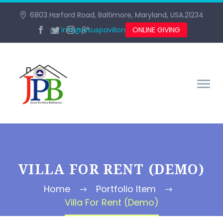
6803 Harford Road, Baltimore, Maryland, USA.21234
info@jesuspavilionbaltimore.org
ONLINE GIVING
VILLA FOR RENT (DEMO)
Home
Portfolio Item
Villa For Rent (Demo)