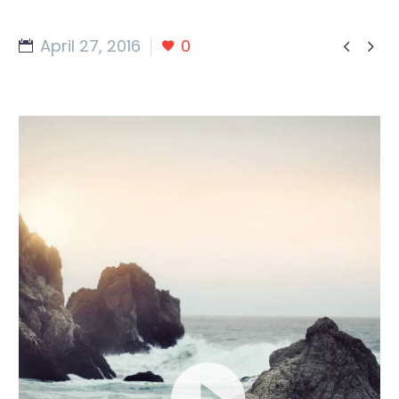
April 27, 2016
0


Video
Player