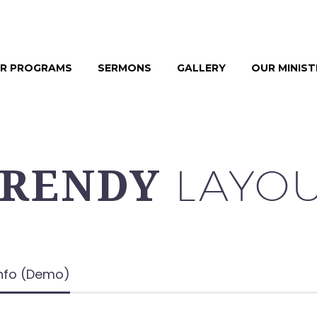
R PROGRAMS
SERMONS
GALLERY
OUR MINIS
LAYO
TRENDY
Info (Demo)