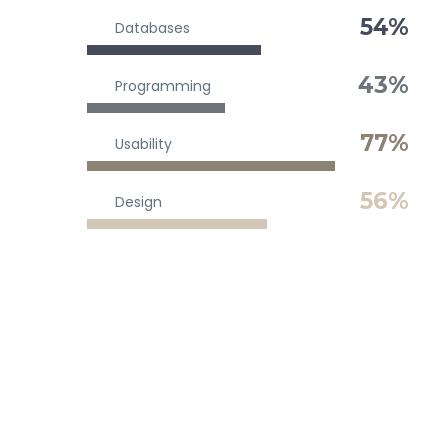
54%
Databases
43%
Programming
77%
Usability
56%
Design