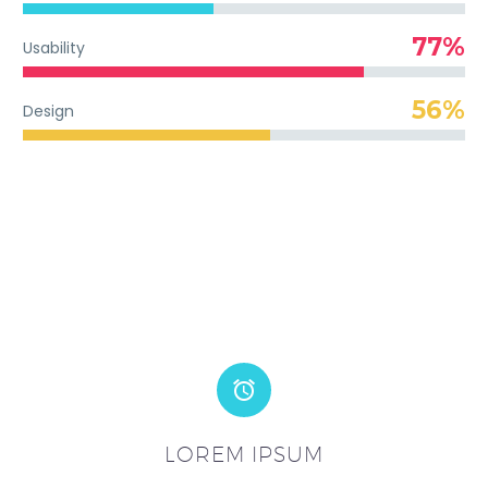
77%
Usability
56%
Design


LOREM IPSUM