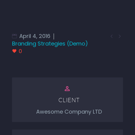
April 4, 2016


Branding Strategies (Demo)
0


CLIENT
Awesome Company LTD