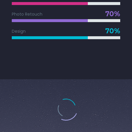
70%
Photo Retouch
70%
Design