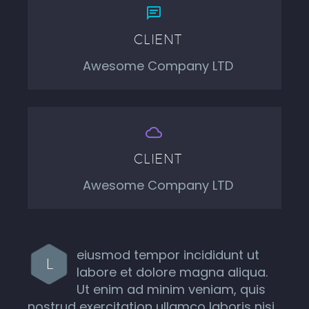


CLIENT
Awesome Company LTD


CLIENT
Awesome Company LTD
eiusmod tempor incididunt ut
L
labore et dolore magna aliqua.
Ut enim ad minim veniam, quis
nostrud exercitation ullamco laboris nisi