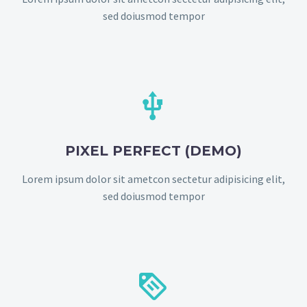
sed doiusmod tempor


PIXEL PERFECT (DEMO)
Lorem ipsum dolor sit ametcon sectetur adipisicing elit,
sed doiusmod tempor

