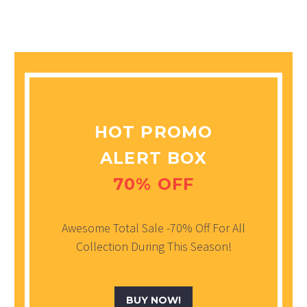
HOT PROMO
ALERT BOX
70% OFF
Awesome Total Sale -70% Off For All
Collection During This Season!
BUY NOW!