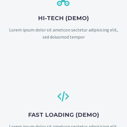
HI-TECH (DEMO)
Lorem ipsum dolor sit ametcon sectetur adipisicing elit,
sed doiusmod tempor


FAST LOADING (DEMO)
Lorem ipsum dolor sit ametcon sectetur adipisicing elit,