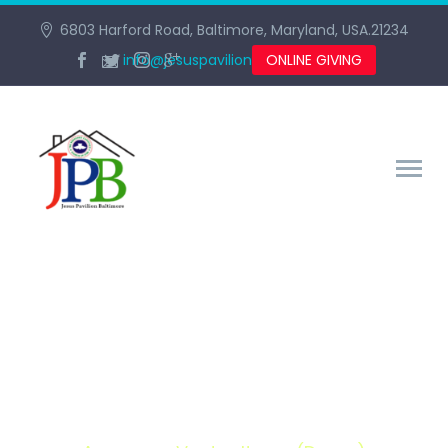
6803 Harford Road, Baltimore, Maryland, USA.21234
info@jesuspavilionbaltimore.org
ONLINE GIVING
AWESOME VECTOR ITEMS
(DEMO)
Home
Portfolio Item